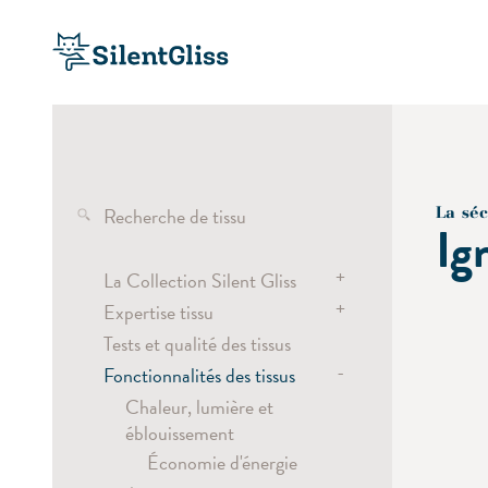
Recherche de tissu
La séc
Ig
+
La Collection Silent Gliss
+
Expertise tissu
Les tissus transparents
Tests et qualité des tissus
Tissus semi-transparents
Wave
-
Fonctionnalités des tissus
Tissus obscurcissants et
Têtes de rideaux
occultants
Vertical Waves
Chaleur, lumière et
Tissus screen
éblouissement
Découpe laser
Économie d'énergie
Impression numérique