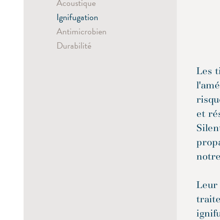
Acoustique
Ignifugation
Antimicrobien
Durabilité
Les t
l'amé
risq
et ré
Silen
prop
notre
Leur 
trait
ignif