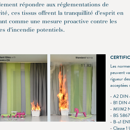
lement répondre aux réglementations de
ité, ces tissus offrent la tranquillité d'esprit en
sant comme une mesure proactive contre les
es d'incendie potentiels.
CERTIFI
Les normes 
peuvent var
rigueur de
acceptées 
A2 DIN 4
B1 DIN 4
M1/M2 N
BS 5867 
B-s1 EN
Classe 1