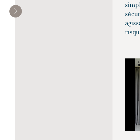
simp
sécur
agis
risqu