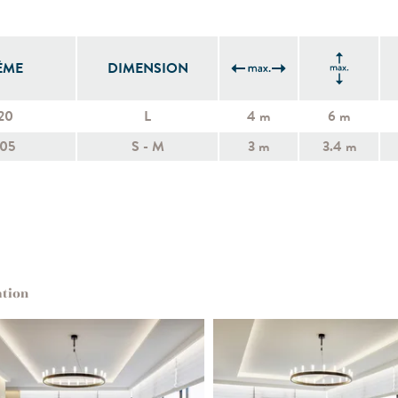
ÈME
DIMENSION
20
L
4 m
6 m
305
S - M
3 m
3.4 m
ation