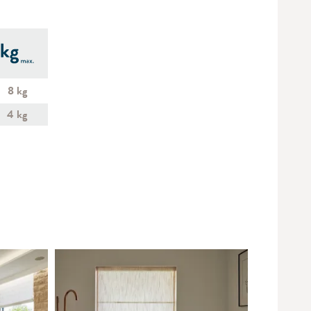
8 kg
4 kg