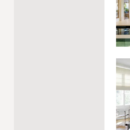
manuel
manivelle