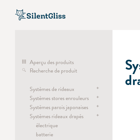
Sy
Aperçu des produits
Recherche de produit
dr
+
Systèmes de rideaux
+
Systèmes stores enrouleurs
Systèmes de rideaux
+
électrique
Systèmes parois japonaises
Systèmes stores enrouleurs
manuel
+
électrique
Systèmes rideaux drapés
Systèmes parois japonaises
corde
batterie
manuel / lance rideau
électrique
Tringles de séparation
chaînette
électrique
batterie