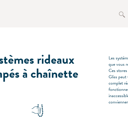
stèmes rideaux
Les système
que vous r
apés à chaînette
Ces stores
Gliss peut
complet ré
fonctionnem
inaccessibl
conviennen