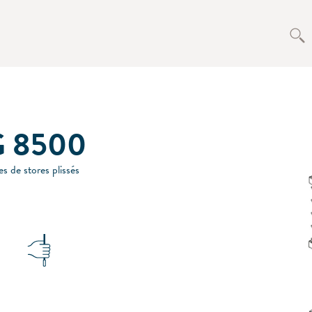
G 8500
s de stores plissés