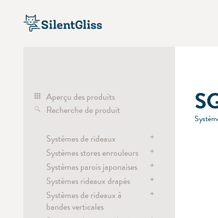
S
Aperçu des produits
Recherche de produit
Système
+
Systèmes de rideaux
+
Systèmes stores enrouleurs
Systèmes de rideaux
+
électrique
Systèmes parois japonaises
Systèmes stores enrouleurs
manuel
+
électrique
Systèmes rideaux drapés
Systèmes parois japonaises
corde
batterie
+
manuel / lance rideau
Systèmes de rideaux à
électrique
Tringles de séparation
chaînette
bandes verticales
électrique
batterie