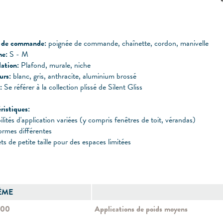
 de commande:
poignée de commande, chaînette, cordon, manivelle
e:
S - M
lation:
Plafond, murale, niche
urs:
blanc, gris, anthracite, aluminium brossé
:
Se référer à la collection plissé de Silent Gliss
ristiques:
ilités d'application variées (y compris fenêtres de toit, vérandas)
ormes différentes
s de petite taille pour des espaces limitées
ÈME
500
Applications de poids moyens