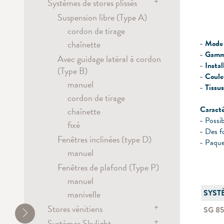
manuel
Cordon de tirage
+
Systèmes de stores plissés
électrique
Système paroi japonaise cintrée
chaînette
Metropole
Stores enrouleurs
manuel / lance rideau
chaînette
Suspension libre (Type A)
d'obscurcissement
électrique
cordon de tirage
électrique
manuel
chaînette
Mode
chaînette
Gamm
corde
Avec guidage latéral à cordon
Instal
(Type B)
Coule
manuel
Tissus
cordon de tirage
Caracté
chaînette
Possib
fixé
Des f
Fenêtres inclinées (type D)
Paquet
manuel
Fenêtres de plafond (Type P)
manuel
SYST
manivelle
+
Stores vénitiens
SG 8
+
Systèmes Skylight
électrique