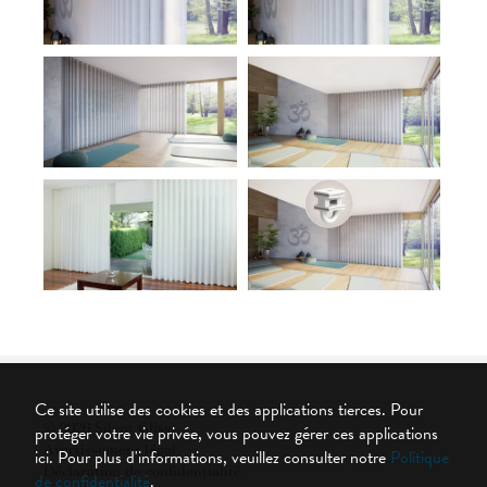
Ce site utilise des cookies et des applications tierces. Pour
© 2026 Silent Gliss
protéger votre vie privée, vous pouvez gérer ces applications
Avertissement légal
ici.
Pour plus d'informations, veuillez consulter notre
Politique
Déclaration de confidentialité
de confidentialité
.