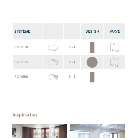
SYSTÈME
DESIGN
WAVE
SG 6100
S - L
SG 6103
S - L
SG 6650
S - L
Inspiration