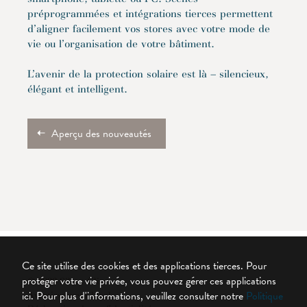
préprogrammées et intégrations tierces permettent
d’aligner facilement vos stores avec votre mode de
vie ou l’organisation de votre bâtiment.
L’avenir de la protection solaire est là – silencieux,
élégant et intelligent.
Aperçu des nouveautés
Ce site utilise des cookies et des applications tierces. Pour
protéger votre vie privée, vous pouvez gérer ces applications
© 2026 Silent Gliss
ici.
Pour plus d'informations, veuillez consulter notre
Politique
Avertissement légal