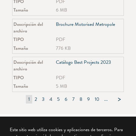
TIPO
PDF
Tamaño
6 MB
Descripción del
Brochure Motorised Metropole
archivo
TIPO
PDF
Tamaño
776 KB
Descripción del
Catálogo Best Projects 2023
archivo
TIPO
PDF
Tamaño
5 MB
1
2
3
4
5
6
7
8
9
10
...
24
Este sitio web utiliza cookies y aplicaciones de terceros. Para
© 2026 Silent Gliss