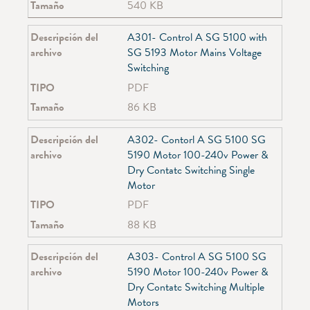
Tamaño
540 KB
SG 2360
SG 2700
Descripción del
A301- Control A SG 5100 with
SG 2730
archivo
SG 5193 Motor Mains Voltage
SG 2750
Switching
SG 2910
SG 2960
TIPO
PDF
SG 3000
Tamaño
86 KB
SG 3600
SG 3840
Descripción del
A302- Contorl A SG 5100 SG
SG 3870
archivo
5190 Motor 100-240v Power &
SG 3900
Dry Contatc Switching Single
SG 3970
Motor
SG 4710
TIPO
PDF
SG 4730
SG 4740
Tamaño
88 KB
SG 4760
SG 4770
Descripción del
A303- Control A SG 5100 SG
SG 4780
archivo
5190 Motor 100-240v Power &
SG 4900
Dry Contatc Switching Multiple
SG 4905
Motors