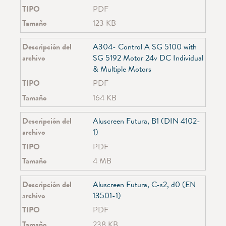
SG 4907
TIPO
PDF
SG 4910
Tamaño
123 KB
SG 4930
SG 4955
SG 4960
Descripción del
A304- Control A SG 5100 with
SG 4970
archivo
SG 5192 Motor 24v DC Individual
SG 4980
& Multiple Motors
SG 4985
TIPO
PDF
SG 5100
Tamaño
164 KB
SG 5600
SG 6010
Descripción del
Aluscreen Futura, B1 (DIN 4102-
SG 6100
archivo
1)
SG 6103
SG 6243
TIPO
PDF
SG 6290
Tamaño
4 MB
SG 6293
SG 6370
Descripción del
Aluscreen Futura, C-s2, d0 (EN
SG 6380
archivo
13501-1)
SG 6465
TIPO
PDF
SG 6650
SG 6840
Tamaño
238 KB