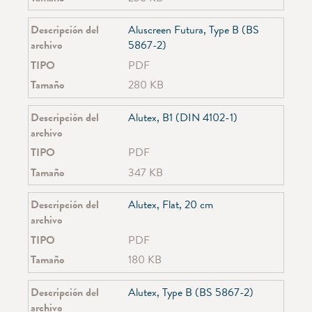
SG 6870
SG 6970
Descripción del
Aluscreen Futura, Type B (BS
SG 7600
archivo
5867-2)
SG 7605
TIPO
PDF
SG 7610
Tamaño
280 KB
SG 7620
SG 7630
Descripción del
Alutex, B1 (DIN 4102-1)
SG 7640
archivo
SG 7650
SG 7670
TIPO
PDF
SG 8110
Tamaño
347 KB
SG 8250
SG 8300
Descripción del
Alutex, Flat, 20 cm
SG 8500
archivo
SG 8600
TIPO
PDF
SG 8640
SG 8910
Tamaño
180 KB
SG 8960
SG 4940
Descripción del
Alutex, Type B (BS 5867-2)
SG 4945
archivo