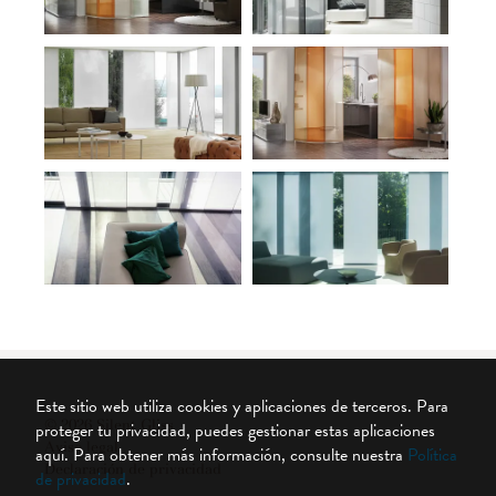
Este sitio web utiliza cookies y aplicaciones de terceros. Para
© 2026 Silent Gliss
proteger tu privacidad, puedes gestionar estas aplicaciones
Aviso legal
aquí.
Para obtener más información, consulte nuestra
Política
Declaración de privacidad
de privacidad
.