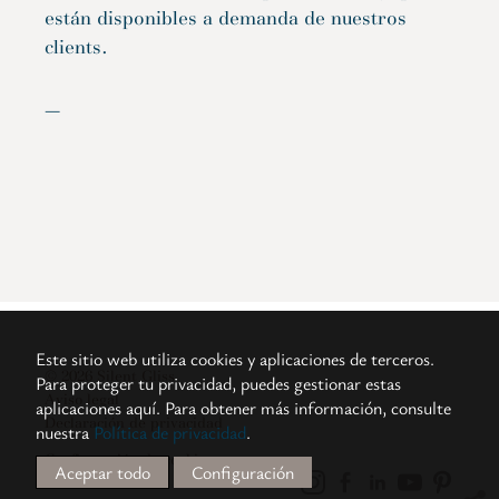
están disponibles a demanda de nuestros
clients.
—
Este sitio web utiliza cookies y aplicaciones de terceros.
© 2026 Silent Gliss
Para proteger tu privacidad, puedes gestionar estas
Aviso legal
aplicaciones aquí.
Para obtener más información, consulte
Declaración de privacidad
nuestra
Política de privacidad
.
Configuración de cookies
Aceptar todo
Configuración