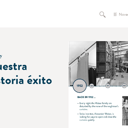
Nove
ry
estra
storia éxito