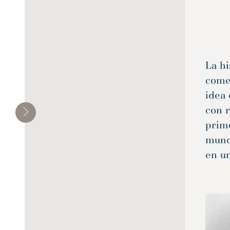
Residencial
Transporte
La hi
comen
idea 
con r
prime
mundo
en u