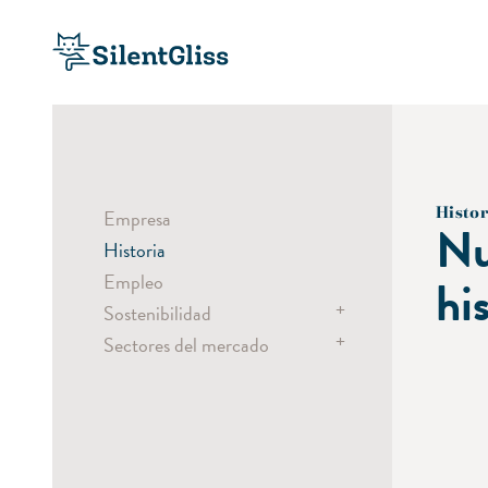
Histo
Empresa
Nu
Historia
Empleo
hi
+
Sostenibilidad
+
Sectores del mercado
Productos sostenibles
Procesos sostenibles
Hospitalidad
Responsabilidad social
Sanidad
Oficinas
Edificios públicos