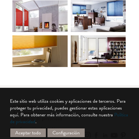
Este sitio web utiliza cookies y aplicaciones de terceros. Para
© 2026 Silent Gliss
proteger tu privacidad, puedes gestionar estas aplicaciones
Aviso legal
aquí.
Para obtener más información, consulte nuestra
Política
Declaración de privacidad
de privacidad
.
Configuración de cookies
Aceptar todo
Configuración