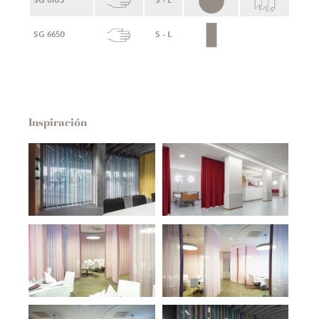
SG 6103
S - L
SG 6650
S - L
Inspiración