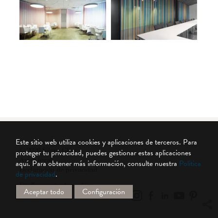
Este sitio web utiliza cookies y aplicaciones de terceros. Para
© 2026 Silent Gliss
proteger tu privacidad, puedes gestionar estas aplicaciones
Aviso legal
aquí.
Para obtener más información, consulte nuestra
Política
Declaración de privacidad
de privacidad
.
Configuración de cookies
Aceptar todo
Configuración