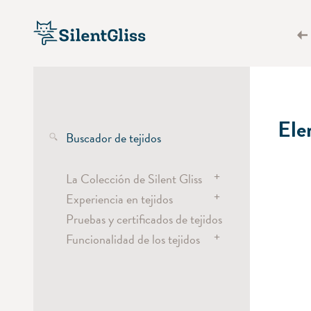
Ele
Buscador de tejidos
+
La Colección de Silent Gliss
+
Experiencia en tejidos
Tejidos transparentes
Pruebas y certificados de tejidos
Tejidos semi-transparentes
Wave
+
Funcionalidad de los tejidos
Tejidos opacos y para oscurecer
Fruncidos de cortina
Tejidos screen
Vertical Waves
Calor, luz y deslumbramiento
Ahorro de energía
Tejidos para sistemas de plisadas
Corte láser
Acústica
Impresión digital