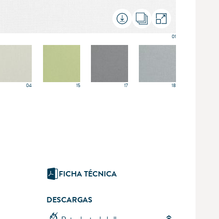
01
04
15
17
18
FICHA TÉCNICA
DESCARGAS