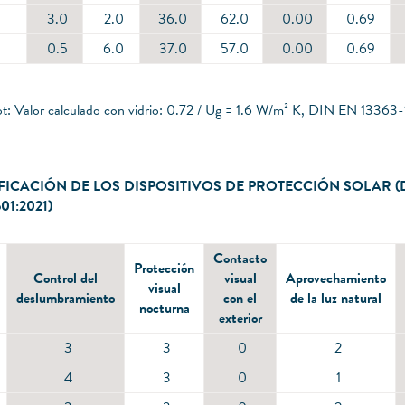
3.0
2.0
36.0
62.0
0.00
0.69
0.5
6.0
37.0
57.0
0.00
0.69
ot: Valor calculado con vidrio: 0.72 / Ug = 1.6 W/m² K, DIN EN 13363-
FICACIÓN DE LOS DISPOSITIVOS DE PROTECCIÓN SOLAR (
01:2021)
Contacto
Protección
Control del
visual
Aprovechamiento
visual
deslumbramiento
con el
de la luz natural
nocturna
exterior
3
3
0
2
4
3
0
1