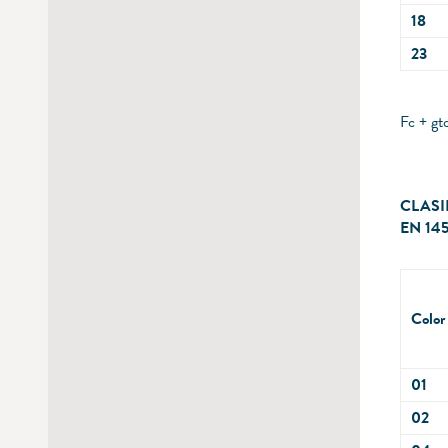
18
23
Fc + gt
CLASI
EN 145
Color
01
02