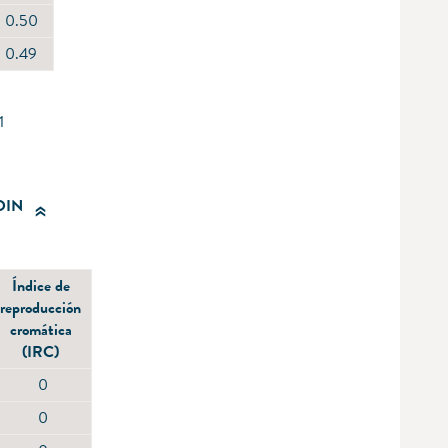
0.50
0.49
1
DIN
Índice de
reproducción
cromática
(IRC)
0
0