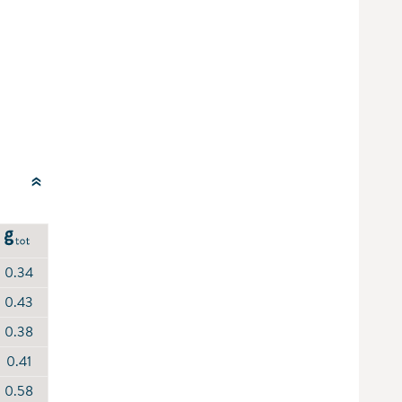
0.34
0.43
0.38
0.41
0.58