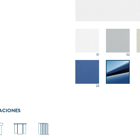
01
02
23
ACIONES