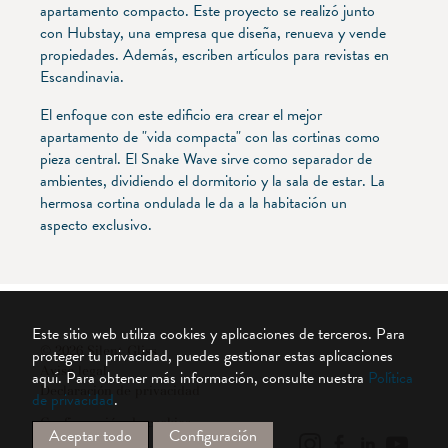
apartamento compacto. Este proyecto se realizó junto
con Hubstay, una empresa que diseña, renueva y vende
propiedades. Además, escriben artículos para revistas en
Escandinavia.
El enfoque con este edificio era crear el mejor
apartamento de "vida compacta" con las cortinas como
pieza central. El Snake Wave sirve como separador de
ambientes, dividiendo el dormitorio y la sala de estar. La
hermosa cortina ondulada le da a la habitación un
aspecto exclusivo.
Este sitio web utiliza cookies y aplicaciones de terceros. Para
© 2026 Silent Gliss
proteger tu privacidad, puedes gestionar estas aplicaciones
Aviso legal
aquí.
Para obtener más información, consulte nuestra
Política
Declaración de privacidad
de privacidad
.
Configuración de cookies
Aceptar todo
Configuración