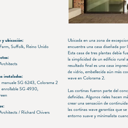
y ubicación:
Ubicada en una zona de excepcional
arm, Suffolk, Reino Unido
encuentra una casa diseñada por l
Esta casa de tres plantas debía fu
ctos:
la simplicidad de un edificio rur
Architects
resultado final es una casa impres
de vidrio, embellecida aún más co
s instalados:
wave en Colorama 2.
a manuale SG 6243, Colorama 2
 enrollable SG 4930,
Las cortinas fueron parte del con
reen
definidas. Algunos rieles hacen m
crear una sensación de continuida
es:
las cortinas wave garantiza que se
Architects / Richard Chivers
entorno suave y minimalista cuand