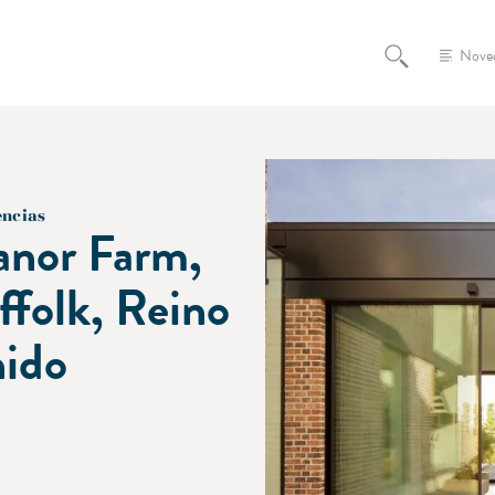
Nove
encias
nor Farm,
ffolk, Reino
ido